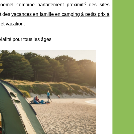
emel combine parfaitement proximité des sites
t des
vacances en famille en camping à petits prix à
et vacation.
ivialité pour tous les âges.