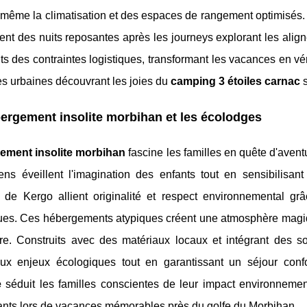
t même la climatisation et des espaces de rangement optimisé
ent des nuits reposantes après les journeys explorant les ali
ts des contraintes logistiques, transformant les vacances en vér
es urbaines découvrant les joies du
camping 3 étoiles carnac
s
ergement insolite morbihan et les écolodges
ement insolite morbihan
fascine les familles en quête d'aven
iens éveillent l'imagination des enfants tout en sensibilisan
de Kergo allient originalité et respect environnemental gr
ues. Ces hébergements atypiques créent une atmosphère magiq
ère. Construits avec des matériaux locaux et intégrant des sol
ux enjeux écologiques tout en garantissant un séjour con
e
séduit les familles conscientes de leur impact environnemen
fants lors de vacances mémorables près du golfe du Morbihan.