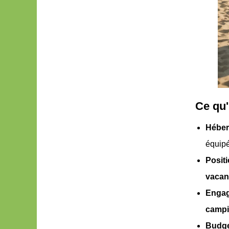
Ce qu'i
Héber
équip
Positi
vacan
Engag
campi
Budge