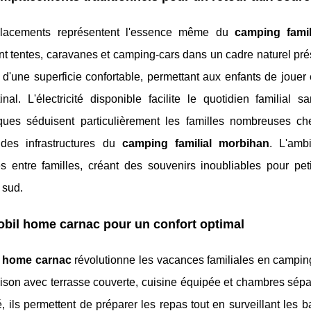
lacements représentent l'essence même du
camping famil
ent tentes, caravanes et camping-cars dans un cadre naturel 
 d'une superficie confortable, permettant aux enfants de jouer
inal. L'électricité disponible facilite le quotidien familial
ues séduisent particulièrement les familles nombreuses che
t des infrastructures du
camping familial morbihan
. L'amb
es entre familles, créant des souvenirs inoubliables pour pe
 sud.
bil home carnac pour un confort optimal
 home carnac
révolutionne les vacances familiales en camping
son avec terrasse couverte, cuisine équipée et chambres séparé
té, ils permettent de préparer les repas tout en surveillant l