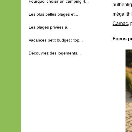
Pourquoi choisir un camping 4...
authent
mégalith
Les plus belles plages et...
Carnac
,
Les plages privées à...
Focus pr
Vacances petit budget : top...
Découvrez des logements...