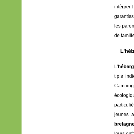
intègren
garantiss
les paren
de famill
L'héb
L'
héberg
tipis ind
Camping 
écologiq
particuli
jeunes a
bretagn
leurs en