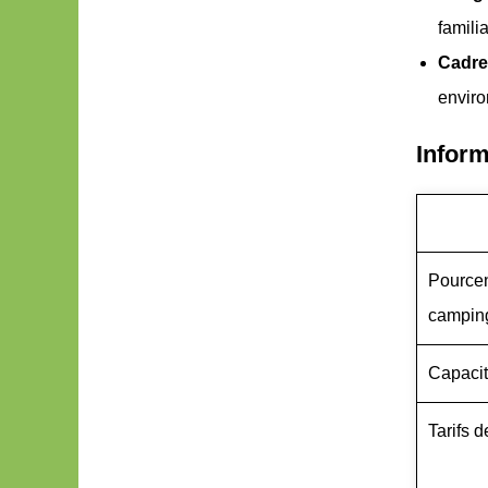
famili
Cadre
envir
Inform
Pourcen
campin
Capacit
Tarifs 