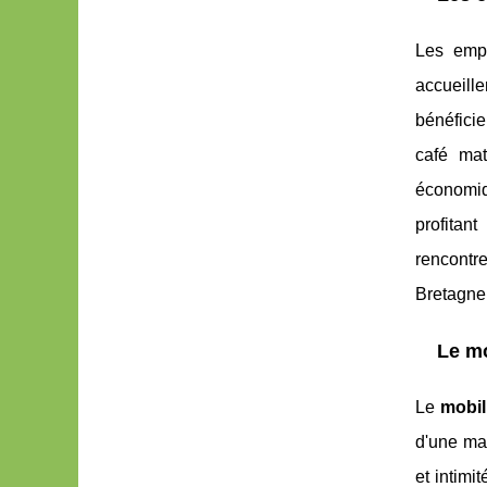
Les emp
accueill
bénéficie
café mat
économiq
profitan
rencontr
Bretagne
Le mo
Le
mobil
d'une mai
et intimi