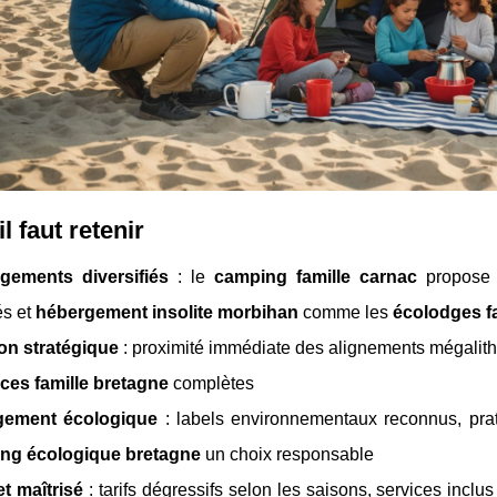
l faut retenir
gements diversifiés
: le
camping famille carnac
propose 
és et
hébergement insolite morbihan
comme les
écolodges f
on stratégique
: proximité immédiate des alignements mégalit
ces famille bretagne
complètes
ement écologique
: labels environnementaux reconnus, prat
ng écologique bretagne
un choix responsable
t maîtrisé
: tarifs dégressifs selon les saisons, services inc