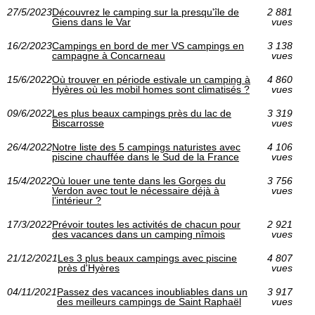
27/5/2023
Découvrez le camping sur la presqu'île de
2 881
Giens dans le Var
vues
16/2/2023
Campings en bord de mer VS campings en
3 138
campagne à Concarneau
vues
15/6/2022
Où trouver en période estivale un camping à
4 860
Hyères où les mobil homes sont climatisés ?
vues
09/6/2022
Les plus beaux campings près du lac de
3 319
Biscarrosse
vues
26/4/2022
Notre liste des 5 campings naturistes avec
4 106
piscine chauffée dans le Sud de la France
vues
15/4/2022
Où louer une tente dans les Gorges du
3 756
Verdon avec tout le nécessaire déjà à
vues
l’intérieur ?
17/3/2022
Prévoir toutes les activités de chacun pour
2 921
des vacances dans un camping nîmois
vues
21/12/2021
Les 3 plus beaux campings avec piscine
4 807
près d'Hyères
vues
04/11/2021
Passez des vacances inoubliables dans un
3 917
des meilleurs campings de Saint Raphaël
vues