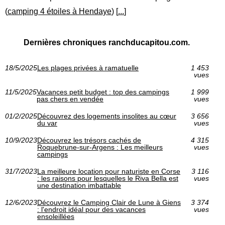
(
camping 4 étoiles à Hendaye
) [
...
]
Dernières chroniques ranchducapitou.com.
18/5/2025
Les plages privées à ramatuelle
1 453
vues
11/5/2025
Vacances petit budget : top des campings
1 999
pas chers en vendée
vues
01/2/2025
Découvrez des logements insolites au cœur
3 656
du var
vues
10/9/2023
Découvrez les trésors cachés de
4 315
Roquebrune-sur-Argens : Les meilleurs
vues
campings
31/7/2023
La meilleure location pour naturiste en Corse
3 116
: les raisons pour lesquelles le Riva Bella est
vues
une destination imbattable
12/6/2023
Découvrez le Camping Clair de Lune à Giens
3 374
: l'endroit idéal pour des vacances
vues
ensoleillées