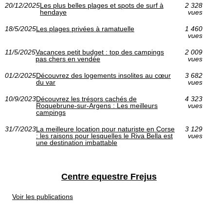
20/12/2025
Les plus belles plages et spots de surf à
2 328
hendaye
vues
18/5/2025
Les plages privées à ramatuelle
1 460
vues
11/5/2025
Vacances petit budget : top des campings
2 009
pas chers en vendée
vues
01/2/2025
Découvrez des logements insolites au cœur
3 682
du var
vues
10/9/2023
Découvrez les trésors cachés de
4 323
Roquebrune-sur-Argens : Les meilleurs
vues
campings
31/7/2023
La meilleure location pour naturiste en Corse
3 129
: les raisons pour lesquelles le Riva Bella est
vues
une destination imbattable
Centre equestre Frejus
Voir les publications