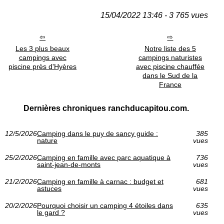
15/04/2022 13:46 - 3 765 vues
Les 3 plus beaux
Notre liste des 5
campings avec
campings naturistes
piscine près d'Hyères
avec piscine chauffée
dans le Sud de la
France
Dernières chroniques ranchducapitou.com.
12/5/2026
Camping dans le puy de sancy guide :
385
nature
vues
25/2/2026
Camping en famille avec parc aquatique à
736
saint-jean-de-monts
vues
21/2/2026
Camping en famille à carnac : budget et
681
astuces
vues
20/2/2026
Pourquoi choisir un camping 4 étoiles dans
635
le gard ?
vues