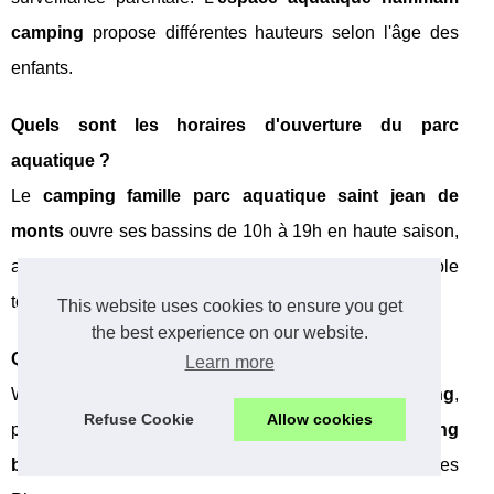
camping
propose différentes hauteurs selon l'âge des
enfants.
Quels sont les horaires d'ouverture du parc
aquatique ?
Le
camping famille parc aquatique saint jean de
monts
ouvre ses bassins de 10h à 19h en haute saison,
avec
piscine chauffée toboggan camping
accessible
toute l'année.
This website uses cookies to ensure you get
the best experience on our website.
Quels services inclut votre camping 4 étoiles ?
Learn more
Wifi gratuit,
animations enfants club ados camping
,
Refuse Cookie
Allow cookies
parking, accès direct aux bassins chauffés et
camping
bien-être spa Vendée
avec soins relaxants à l'Abri des