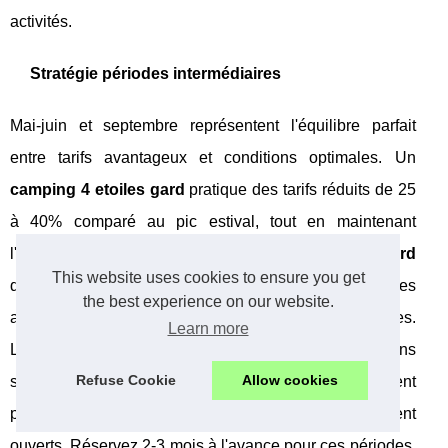
activités.
Stratégie périodes intermédiaires
Mai-juin et septembre représentent l'équilibre parfait
entre tarifs avantageux et conditions optimales. Un
camping 4 etoiles gard
pratique des tarifs réduits de 25
à 40% comparé au pic estival, tout en maintenant
l'intégralité des services. Les
vacances famille Gard
This website uses cookies to ensure you get
durant ces périodes bénéficient d'un climat idéal pour les
the best experience on our website.
activités nautiques sur la Cèze et les visites culturelles.
Learn more
Le Pont du Gard se visite dans d'excellentes conditions
Refuse Cookie
Allow cookies
sans affluence excessive. Les animations fonctionnent
pleinement, les restaurants et commerces locaux restent
ouverts. Réservez 2-3 mois à l'avance pour ces périodes,