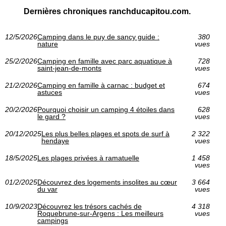
Dernières chroniques ranchducapitou.com.
12/5/2026
Camping dans le puy de sancy guide :
380
nature
vues
25/2/2026
Camping en famille avec parc aquatique à
728
saint-jean-de-monts
vues
21/2/2026
Camping en famille à carnac : budget et
674
astuces
vues
20/2/2026
Pourquoi choisir un camping 4 étoiles dans
628
le gard ?
vues
20/12/2025
Les plus belles plages et spots de surf à
2 322
hendaye
vues
18/5/2025
Les plages privées à ramatuelle
1 458
vues
01/2/2025
Découvrez des logements insolites au cœur
3 664
du var
vues
10/9/2023
Découvrez les trésors cachés de
4 318
Roquebrune-sur-Argens : Les meilleurs
vues
campings