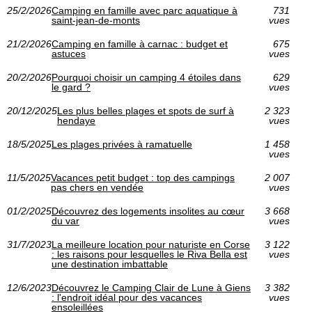
25/2/2026
Camping en famille avec parc aquatique à
731
saint-jean-de-monts
vues
21/2/2026
Camping en famille à carnac : budget et
675
astuces
vues
20/2/2026
Pourquoi choisir un camping 4 étoiles dans
629
le gard ?
vues
20/12/2025
Les plus belles plages et spots de surf à
2 323
hendaye
vues
18/5/2025
Les plages privées à ramatuelle
1 458
vues
11/5/2025
Vacances petit budget : top des campings
2 007
pas chers en vendée
vues
01/2/2025
Découvrez des logements insolites au cœur
3 668
du var
vues
31/7/2023
La meilleure location pour naturiste en Corse
3 122
: les raisons pour lesquelles le Riva Bella est
vues
une destination imbattable
12/6/2023
Découvrez le Camping Clair de Lune à Giens
3 382
: l'endroit idéal pour des vacances
vues
ensoleillées